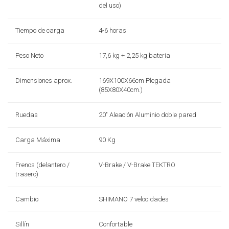
del uso)
Tiempo de carga
4-6 horas
Peso Neto
17,6 kg + 2,25 kg bateria
Dimensiones aprox.
169X100X66cm Plegada
(85X80X40cm.)
Ruedas
20″ Aleación Aluminio doble pared
Carga Máxima
90 Kg
Frenos (delantero /
V-Brake / V-Brake TEKTRO
trasero)
Cambio
SHIMANO 7 velocidades
Sillín
Confortable