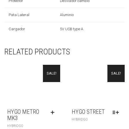
Protector
Desviador cambio
Pata Lateral
Aluminio
Cargador
5V USB type A
RELATED PRODUCTS
SALE!
SALE!
HYGO METRO
HYGO STREET
MK3
HYBRIDGO
HYBRIDGO