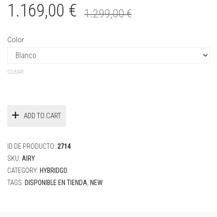
Original
Current
1.169,00
€
1.299,00
€
price
price
was:
is:
Color
1.299,00 €.
1.169,00 €.
CLEAR
ADD TO CART
ID DE PRODUCTO:
2714
SKU:
AIRY
CATEGORY:
HYBRIDGO
TAGS:
DISPONIBLE EN TIENDA
,
NEW